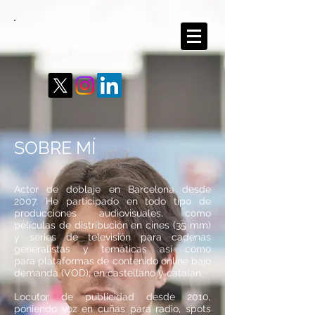
MARCEL
NAVARRO
SOBRE MÍ
Actor de doblaje en Barcelona desde
2007. He participado en todo tipo de
producciones audiovisuales, como
películas de distribución en cines (35 mm)
y series de televisión para cadenas
generalistas y temáticas así como
para plataformas de contenido online bajo
demanda (VOD); en castellano y catalán.
Locutor de publicidad desde 2010,
poniendo voz en cuñas para radio, spots