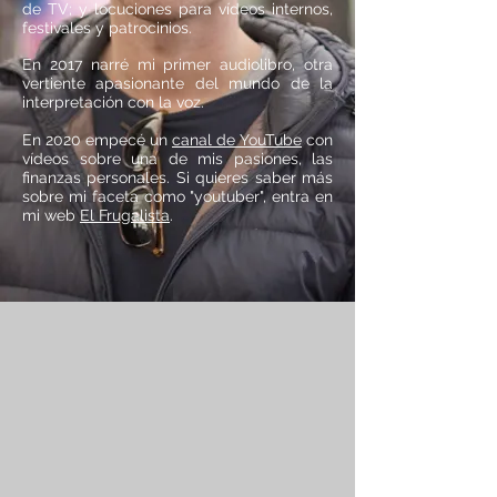
de TV; y locuciones para vídeos internos,
festivales y patrocinios.
En 2017 narré mi primer audiolibro, otra
vertiente apasionante del mundo de la
interpretación con la voz.
En 2020 empecé un
canal de YouTube
con
vídeos sobre una de mis pasiones, las
finanzas personales. Si quieres saber más
sobre mi faceta como "youtuber", entra en
mi web
El Frugalista
.